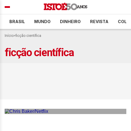
BRASIL
MUNDO
DINHEIRO
REVISTA
COLU
Início
>
ficção científica
ficção científica
‘O Cerco Invisível’: filme da
Netflix com Wagner Moura
ganha data de estreia