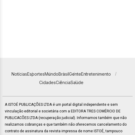
Notícias
Esportes
Mundo
Brasil
Gente
Entretenimento
Cidades
Ciência
Saúde
A ISTOÉ PUBLICAÇÕES LTDA é um portal digital independente e sem
vinculação editorial e societária com a EDITORA TRES COMÉRCIO DE
PUBLICACÕES LTDA (recuperação judicial). Informamos também que não
realizamos cobranças e que também não oferecemos cancelamento do
contrato de assinatura da revista impressa de nome ISTOÉ, tampouco