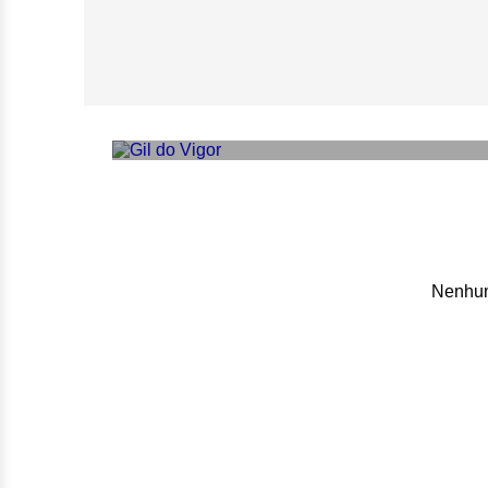
‘A homofobia mac
de ex-MasterChe
Nenhum