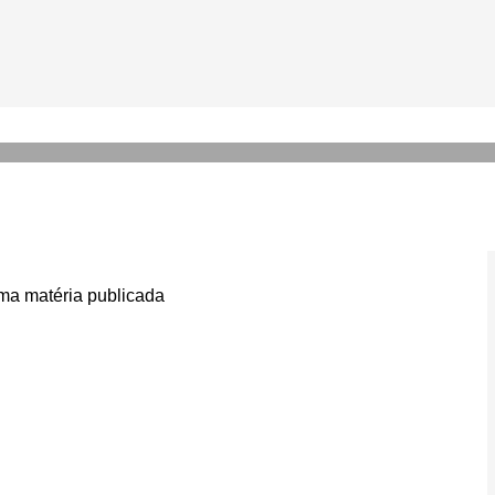
huca muito’, rebate Gil do 
f
a matéria publicada