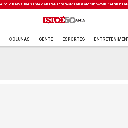
eiro Rural
Saúde
Gente
Planeta
Esportes
Menu
Motorshow
Mulher
Sustent
COLUNAS
GENTE
ESPORTES
ENTRETENIMEN