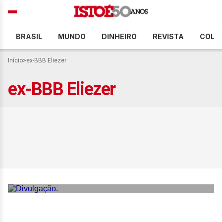
BRASIL
MUNDO
DINHEIRO
REVISTA
COLU
Início
>
ex-BBB Eliezer
ex-BBB Eliezer
Eliezer celebra aniversário
ao lado de Viih Tube e
filhos em viagem ao
Nordeste