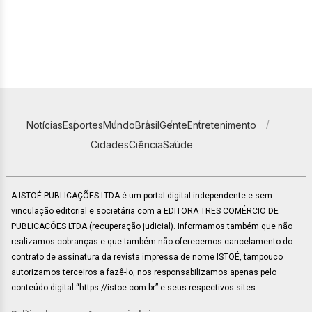
Notícias
Esportes
Mundo
Brasil
Gente
Entretenimento
Cidades
Ciência
Saúde
A ISTOÉ PUBLICAÇÕES LTDA é um portal digital independente e sem
vinculação editorial e societária com a EDITORA TRES COMÉRCIO DE
PUBLICACÕES LTDA (recuperação judicial). Informamos também que não
realizamos cobranças e que também não oferecemos cancelamento do
contrato de assinatura da revista impressa de nome ISTOÉ, tampouco
autorizamos terceiros a fazê-lo, nos responsabilizamos apenas pelo
conteúdo digital “https://istoe.com.br” e seus respectivos sites.