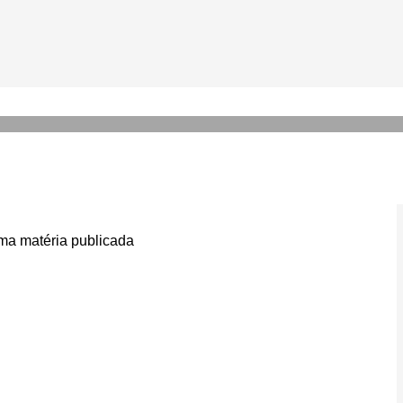
em a gestão de seus negóci
rações
a matéria publicada