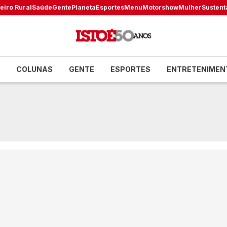
eiro Rural
Saúde
Gente
Planeta
Esportes
Menu
Motorshow
Mulher
Sustent
COLUNAS
GENTE
ESPORTES
ENTRETENIMEN