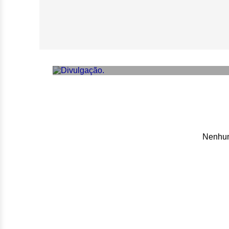
Executivas divid
de diferentes ge
Nenhum