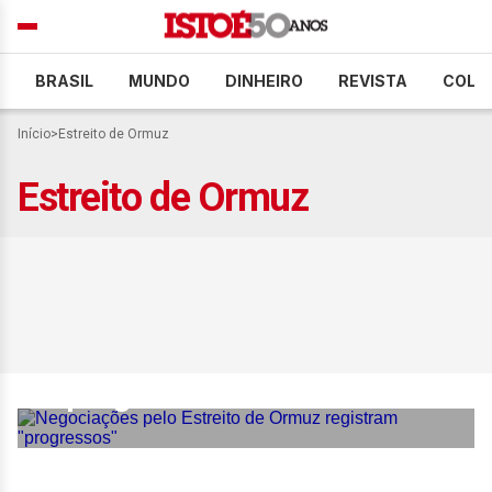
BRASIL
MUNDO
DINHEIRO
REVISTA
COLU
Início
>
Estreito de Ormuz
Estreito de Ormuz
Negociações pelo Estreito
de Ormuz registram
“progressos”