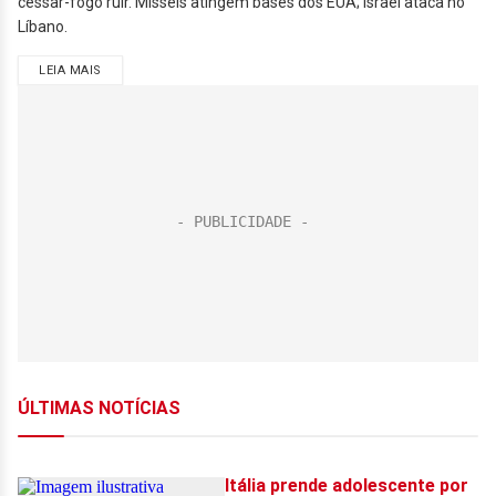
cessar-fogo ruir. Mísseis atingem bases dos EUA; Israel ataca no
Líbano.
LEIA MAIS