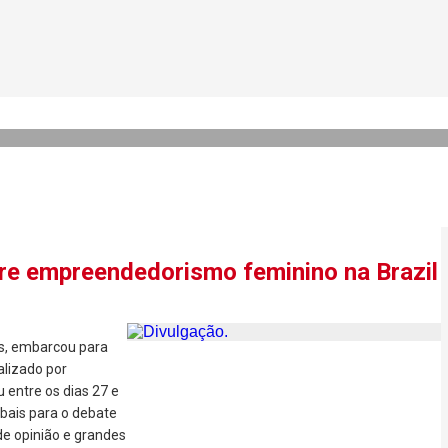
transforma paixão pelo mund
bre empreendedorismo feminino na Brazil
os, embarcou para
alizado por
 entre os dias 27 e
obais para o debate
 de opinião e grandes