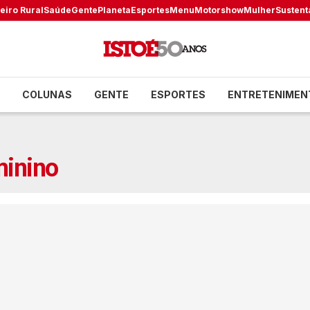
eiro Rural
Saúde
Gente
Planeta
Esportes
Menu
Motorshow
Mulher
Sustent
COLUNAS
GENTE
ESPORTES
ENTRETENIMEN
inino