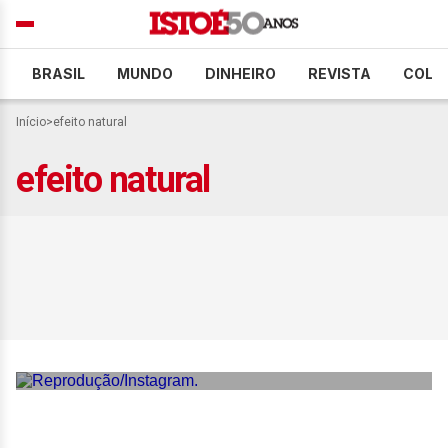
BRASIL
MUNDO
DINHEIRO
REVISTA
COLU
Início
>
efeito natural
efeito natural
Chocolate makeup:
marrom se firma como
trend e domina os looks de
Páscoa