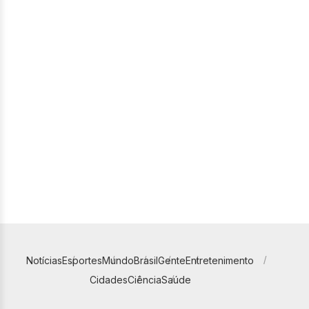
Notícias
Esportes
Mundo
Brasil
Gente
Entretenimento
Cidades
Ciência
Saúde