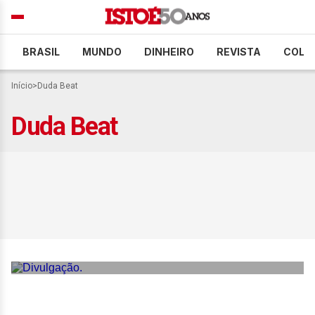
BRASIL
MUNDO
DINHEIRO
REVISTA
COLU
Início
>
Duda Beat
Duda Beat
Famosos marcam
presença em evento da
Dolce & Gabbana Beauty