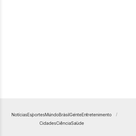
Notícias
Esportes
Mundo
Brasil
Gente
Entretenimento
Cidades
Ciência
Saúde