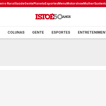
eiro Rural
Saúde
Gente
Planeta
Esportes
Menu
Motorshow
Mulher
Sustent
COLUNAS
GENTE
ESPORTES
ENTRETENIMEN