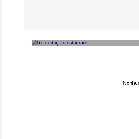
Mari Palma anunc
escolheu viver tu
Nenhum