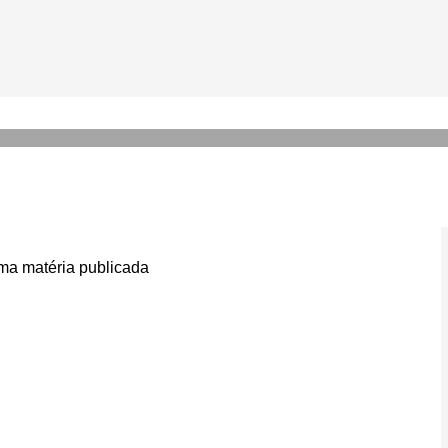
ia noivado com Osmar Camp
do isso’
a matéria publicada