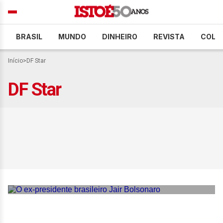
BRASIL
MUNDO
DINHEIRO
REVISTA
COLU
Início
>
DF Star
DF Star
Bolsonaro recebe alta de
hospital após cirurgia no
ombro