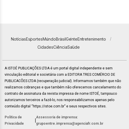
Notícias
Esportes
Mundo
Brasil
Gente
Entretenimento
Cidades
Ciência
Saúde
A ISTOÉ PUBLICAÇÕES LTDA é um portal digital independente e sem
vinculação editorial e societária com a EDITORA TRES COMÉRCIO DE
PUBLICACÕES LTDA (recuperação judicial). Informamos também que não
realizamos cobranças e que também não oferecemos cancelamento do
contrato de assinatura da revista impressa de nome ISTOÉ, tampouco
autorizamos terceiros a fazê-lo, nos responsabilizamos apenas pelo
conteúdo digital “https://istoe.com.br” e seus respectivos sites.
Política de
Assessoria de imprensa:
|
Privacidade
grupoentre.imprensa@agenciafr.com.br