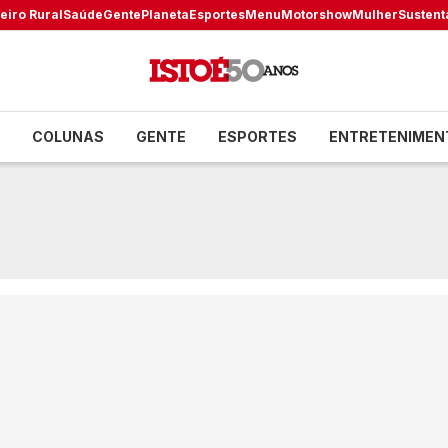
eiro Rural
Saúde
Gente
Planeta
Esportes
Menu
Motorshow
Mulher
Sustent
COLUNAS
GENTE
ESPORTES
ENTRETENIMEN