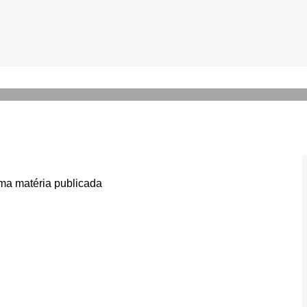
sapato de designer brasilei
gai
a matéria publicada