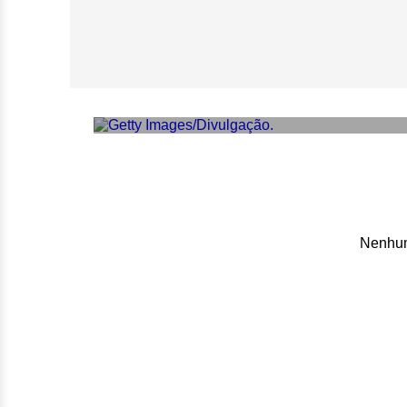
Meryl Streep usa 
vermelho em Xan
Nenhum