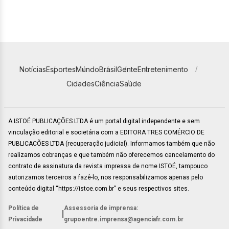
Notícias
Esportes
Mundo
Brasil
Gente
Entretenimento
Cidades
Ciência
Saúde
A ISTOÉ PUBLICAÇÕES LTDA é um portal digital independente e sem
vinculação editorial e societária com a EDITORA TRES COMÉRCIO DE
PUBLICACÕES LTDA (recuperação judicial). Informamos também que não
realizamos cobranças e que também não oferecemos cancelamento do
contrato de assinatura da revista impressa de nome ISTOÉ, tampouco
autorizamos terceiros a fazê-lo, nos responsabilizamos apenas pelo
conteúdo digital “https://istoe.com.br” e seus respectivos sites.
Política de
Assessoria de imprensa:
|
Privacidade
grupoentre.imprensa@agenciafr.com.br