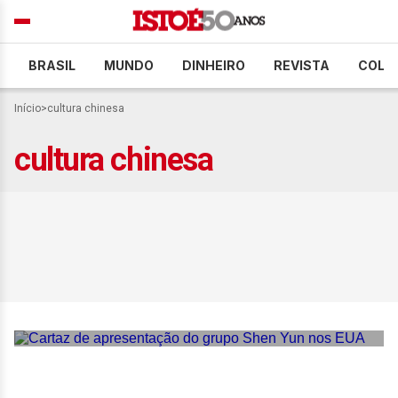
BRASIL
MUNDO
DINHEIRO
REVISTA
COLU
Início
>
cultura chinesa
cultura chinesa
Shen Yun: o que há por trás
do espetáculo que une
dança chinesa e
propaganda política