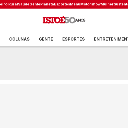
eiro Rural
Saúde
Gente
Planeta
Esportes
Menu
Motorshow
Mulher
Sustent
COLUNAS
GENTE
ESPORTES
ENTRETENIMEN