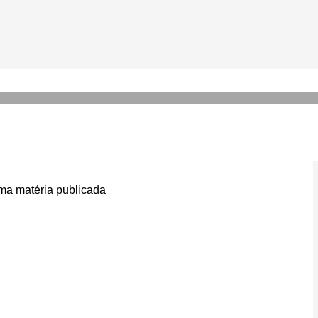
 Beth Hurt, de ‘O Mundo Seg
79 anos
a matéria publicada