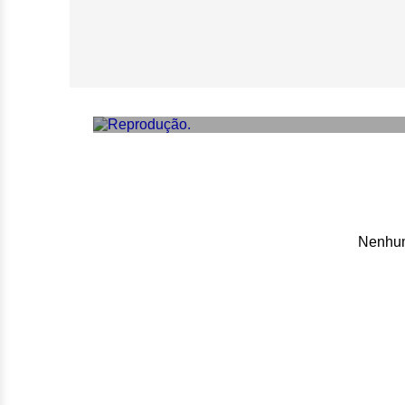
Morre atriz Mary
‘Interiores’, aos 
Nenhum