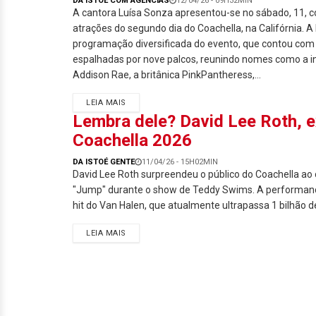
DA ISTOÉ COM AGÊNCIAS
12/04/26 - 09H32MIN
A cantora Luísa Sonza apresentou-se no sábado, 11,
atrações do segundo dia do Coachella, na Califórnia. A 
programação diversificada do evento, que contou co
espalhadas por nove palcos, reunindo nomes como a i
Addison Rae, a britânica PinkPantheress,...
LEIA MAIS
Lembra dele? David Lee Roth, e
Coachella 2026
DA ISTOÉ GENTE
11/04/26 - 15H02MIN
David Lee Roth surpreendeu o público do Coachella ao 
"Jump" durante o show de Teddy Swims. A performanc
hit do Van Halen, que atualmente ultrapassa 1 bilhão de
LEIA MAIS