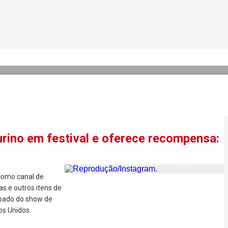
 Lewis Hamilton são flagrad
rino em festival e oferece recompensa:
 como canal de
s e outros itens de
ipado do show de
os Unidos.