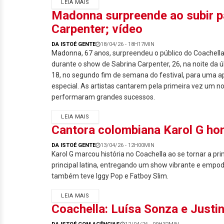
LEIA MAIS
Madonna surpreende ao subir p
Carpenter; vídeo
DA ISTOÉ GENTE
18/04/26 - 18H17MIN
Madonna, 67 anos, surpreendeu o público do Coachella 
durante o show de Sabrina Carpenter, 26, na noite da ú
18, no segundo fim de semana do festival, para uma 
especial. As artistas cantarem pela primeira vez um n
performaram grandes sucessos.
LEIA MAIS
Cantora colombiana Karol G ho
DA ISTOÉ GENTE
13/04/26 - 12H00MIN
Karol G marcou história no Coachella ao se tornar a pr
principal latina, entregando um show vibrante e empode
também teve Iggy Pop e Fatboy Slim.
LEIA MAIS
Coachella: Luísa Sonza e Justin