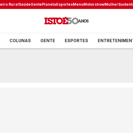
eiro Rural
Saúde
Gente
Planeta
Esportes
Menu
Motorshow
Mulher
Sustent
COLUNAS
GENTE
ESPORTES
ENTRETENIMEN