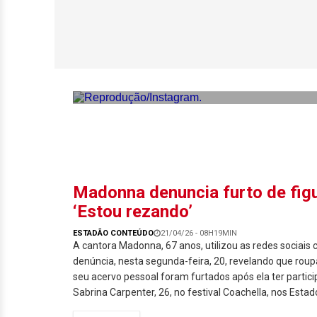
Kim Kardashian e
mar de Malibu
Madonna denuncia furto de figu
‘Estou rezando’
ESTADÃO CONTEÚDO
21/04/26 - 08H19MIN
A cantora Madonna, 67 anos, utilizou as redes sociais
denúncia, nesta segunda-feira, 20, revelando que roupa
seu acervo pessoal foram furtados após ela ter partic
Sabrina Carpenter, 26, no festival Coachella, nos Estad