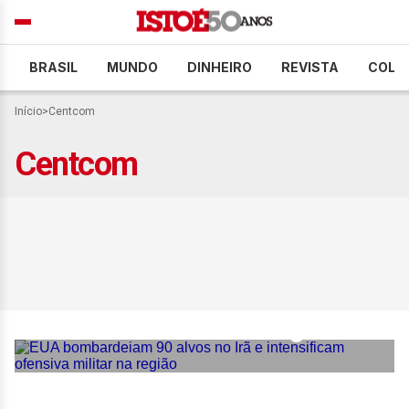
BRASIL
MUNDO
DINHEIRO
REVISTA
COLU
Início
>
Centcom
Centcom
EUA bombardeiam 90
alvos no Irã e intensificam
ofensiva militar na região