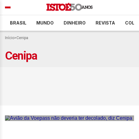
BRASIL
MUNDO
DINHEIRO
REVISTA
COLU
Início
>
Cenipa
Cenipa
Avião da Voepass não
deveria ter decolado, diz
Cenipa