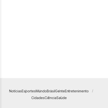
Notícias
Esportes
Mundo
Brasil
Gente
Entretenimento
Cidades
Ciência
Saúde