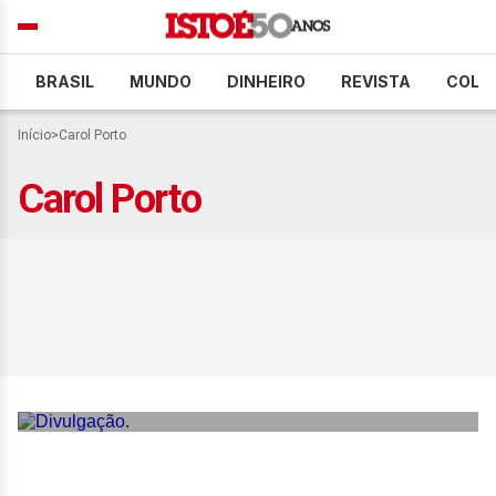
BRASIL
MUNDO
DINHEIRO
REVISTA
COLU
Início
>
Carol Porto
Carol Porto
Executivas dividem a
gestão de seus negócios
com mulheres de
diferentes gerações