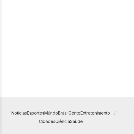
Notícias
Esportes
Mundo
Brasil
Gente
Entretenimento
Cidades
Ciência
Saúde