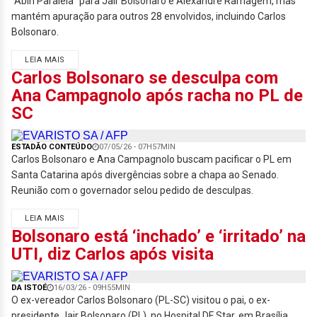
"Abin Paralela" para Jair Bolsonaro e Alexandre Ramagem, mas
mantém apuração para outros 28 envolvidos, incluindo Carlos
Bolsonaro.
LEIA MAIS
Carlos Bolsonaro se desculpa com
Ana Campagnolo após racha no PL de
SC
ESTADÃO CONTEÚDO
07/05/26 - 07H57MIN
Carlos Bolsonaro e Ana Campagnolo buscam pacificar o PL em
Santa Catarina após divergências sobre a chapa ao Senado.
Reunião com o governador selou pedido de desculpas.
LEIA MAIS
Bolsonaro está ‘inchado’ e ‘irritado’ na
UTI, diz Carlos após visita
DA ISTOÉ
16/03/26 - 09H55MIN
O ex-vereador Carlos Bolsonaro (PL-SC) visitou o pai, o ex-
presidente Jair Bolsonaro (PL), no Hospital DF Star, em Brasília