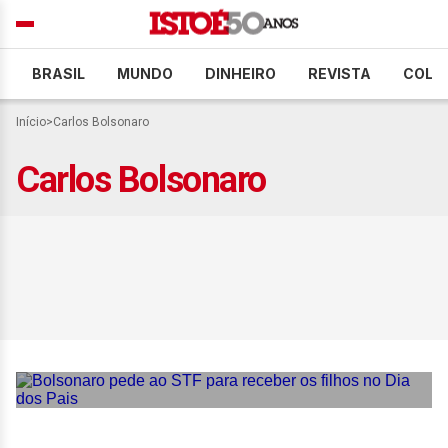
BRASIL
MUNDO
DINHEIRO
REVISTA
COLU
Início
>
Carlos Bolsonaro
Carlos Bolsonaro
Bolsonaro pede ao STF
para receber os filhos no
Dia dos Pais