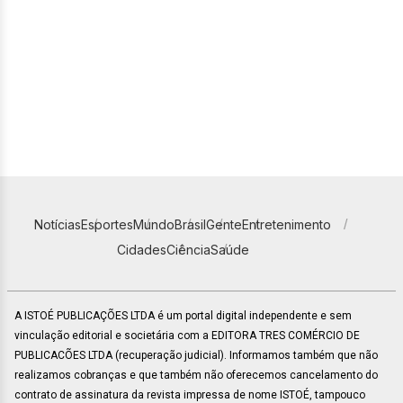
Notícias
Esportes
Mundo
Brasil
Gente
Entretenimento
Cidades
Ciência
Saúde
A ISTOÉ PUBLICAÇÕES LTDA é um portal digital independente e sem
vinculação editorial e societária com a EDITORA TRES COMÉRCIO DE
PUBLICACÕES LTDA (recuperação judicial). Informamos também que não
realizamos cobranças e que também não oferecemos cancelamento do
contrato de assinatura da revista impressa de nome ISTOÉ, tampouco