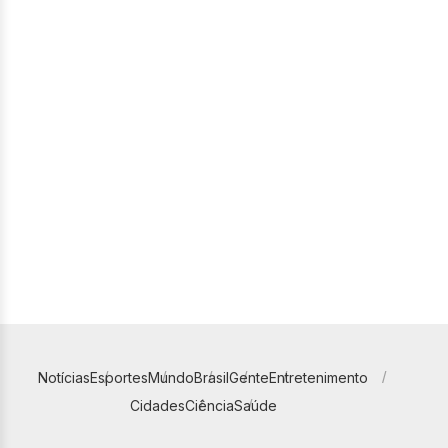
Notícias
Esportes
Mundo
Brasil
Gente
Entretenimento
Cidades
Ciência
Saúde