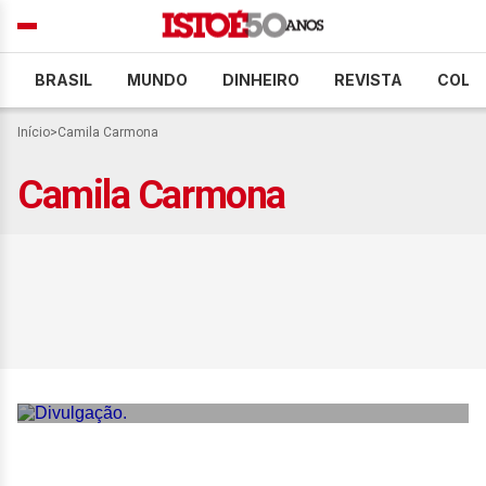
BRASIL
MUNDO
DINHEIRO
REVISTA
COLU
Início
>
Camila Carmona
Camila Carmona
Executivas dividem a
gestão de seus negócios
com mulheres de
diferentes gerações