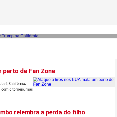
preso em campo de golfe d
m perto de Fan Zone
osé, Califórnia,
o com o torneio, mas
ombo relembra a perda do filho