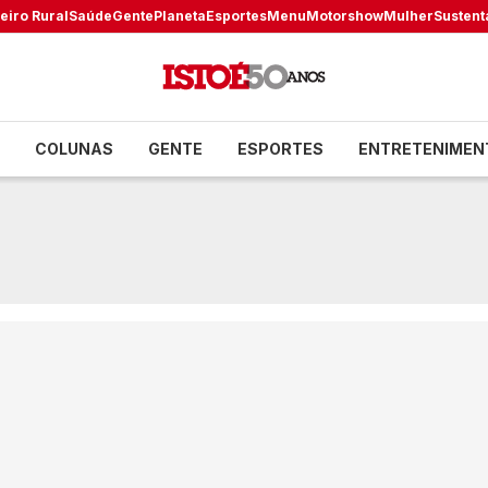
eiro Rural
Saúde
Gente
Planeta
Esportes
Menu
Motorshow
Mulher
Sustent
COLUNAS
GENTE
ESPORTES
ENTRETENIMEN