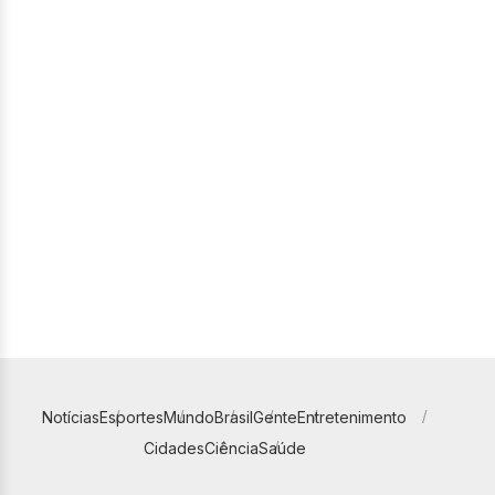
Notícias
Esportes
Mundo
Brasil
Gente
Entretenimento
Cidades
Ciência
Saúde