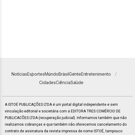
Notícias
Esportes
Mundo
Brasil
Gente
Entretenimento
Cidades
Ciência
Saúde
A ISTOÉ PUBLICAÇÕES LTDA é um portal digital independente e sem
vinculação editorial e societária com a EDITORA TRES COMÉRCIO DE
PUBLICACÕES LTDA (recuperação judicial). Informamos também que não
realizamos cobranças e que também não oferecemos cancelamento do
contrato de assinatura da revista impressa de nome ISTOÉ, tampouco