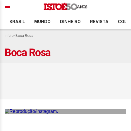
BRASIL
MUNDO
DINHEIRO
REVISTA
COLU
Início
>
Boca Rosa
Boca Rosa
Bianca Andrade anuncia
fim do namoro com Diego
Cruz: ‘Me ensinou sobre o
amor’