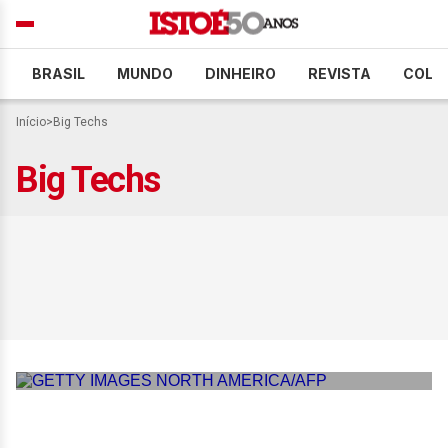
BRASIL
MUNDO
DINHEIRO
REVISTA
COLU
Início
>
Big Techs
Big Techs
STF dá 60 dias para big
techs acatarem medidas
contra conteúdos ilegais