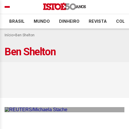
BRASIL
MUNDO
DINHEIRO
REVISTA
COLU
Início
>
Ben Shelton
Ben Shelton
João Fonseca avança no
Masters 1000 de Madri
após desistência de Cilic