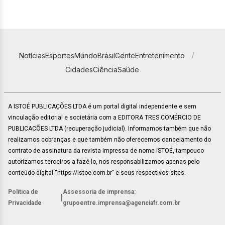
Notícias
Esportes
Mundo
Brasil
Gente
Entretenimento
Cidades
Ciência
Saúde
A ISTOÉ PUBLICAÇÕES LTDA é um portal digital independente e sem
vinculação editorial e societária com a EDITORA TRES COMÉRCIO DE
PUBLICACÕES LTDA (recuperação judicial). Informamos também que não
realizamos cobranças e que também não oferecemos cancelamento do
contrato de assinatura da revista impressa de nome ISTOÉ, tampouco
autorizamos terceiros a fazê-lo, nos responsabilizamos apenas pelo
conteúdo digital “https://istoe.com.br” e seus respectivos sites.
Política de
Assessoria de imprensa:
|
Privacidade
grupoentre.imprensa@agenciafr.com.br