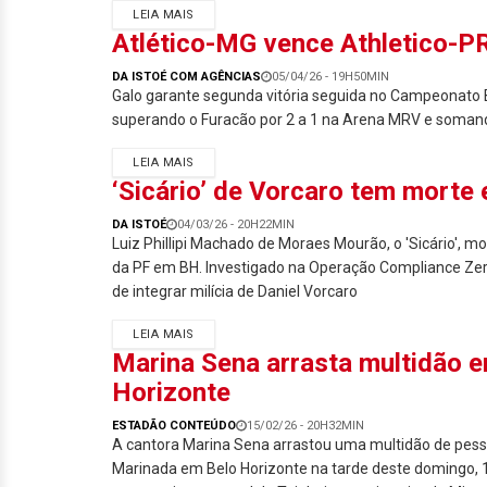
LEIA MAIS
Atlético-MG vence Athletico-PR 
DA ISTOÉ COM AGÊNCIAS
05/04/26 - 19H50MIN
Galo garante segunda vitória seguida no Campeonato B
superando o Furacão por 2 a 1 na Arena MRV e soman
LEIA MAIS
‘Sicário’ de Vorcaro tem morte 
DA ISTOÉ
04/03/26 - 20H22MIN
Luiz Phillipi Machado de Moraes Mourão, o 'Sicário', m
da PF em BH. Investigado na Operação Compliance Zero
de integrar milícia de Daniel Vorcaro
LEIA MAIS
Marina Sena arrasta multidão e
Horizonte
ESTADÃO CONTEÚDO
15/02/26 - 20H32MIN
A cantora Marina Sena arrastou uma multidão de pess
Marinada em Belo Horizonte na tarde deste domingo, 1