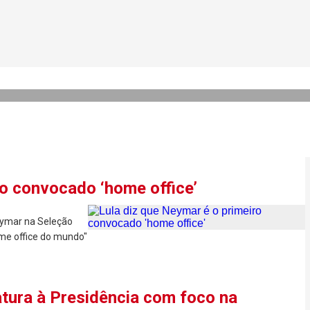
critica Lula após ironia co
a’
ro convocado ‘home office’
eymar na Seleção
me office do mundo"
tura à Presidência com foco na