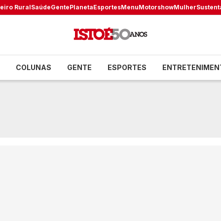
eiro Rural
Saúde
Gente
Planeta
Esportes
Menu
Motorshow
Mulher
Sustent
COLUNAS
GENTE
ESPORTES
ENTRETENIMEN