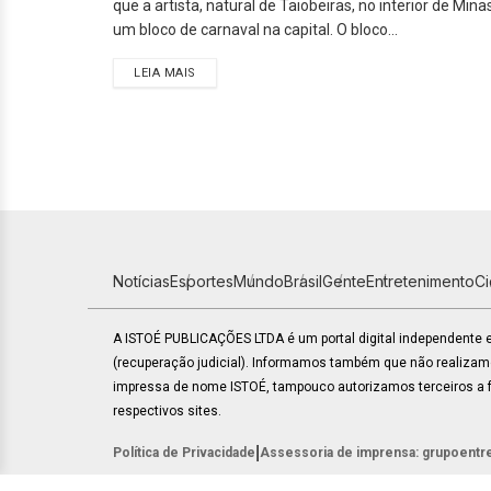
que a artista, natural de Taiobeiras, no interior de Mi
um bloco de carnaval na capital. O bloco...
LEIA MAIS
Notícias
Esportes
Mundo
Brasil
Gente
Entretenimento
C
A ISTOÉ PUBLICAÇÕES LTDA é um portal digital independente
(recuperação judicial). Informamos também que não realiza
impressa de nome ISTOÉ, tampouco autorizamos terceiros a fa
respectivos sites.
|
Política de Privacidade
Assessoria de imprensa: grupoentr