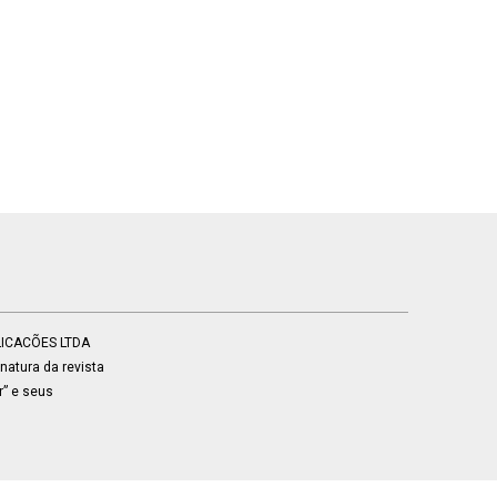
BLICACÕES LTDA
atura da revista
r” e seus