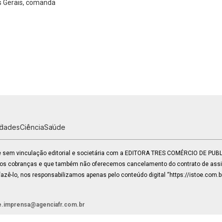
nas Gerais, comanda
idades
Ciência
Saúde
 e sem vinculação editorial e societária com a EDITORA TRES COMÉRCIO DE PU
mos cobranças e que também não oferecemos cancelamento do contrato de assin
zê-lo, nos responsabilizamos apenas pelo conteúdo digital “https://istoe.com.b
e.imprensa@agenciafr.com.br