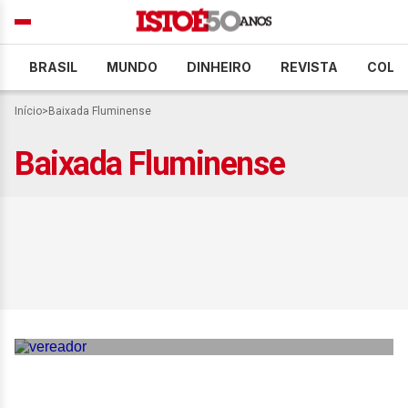
BRASIL
MUNDO
DINHEIRO
REVISTA
COLU
Início
>
Baixada Fluminense
Baixada Fluminense
RJ: vereador morre após
ser baleado na Baixada
Fluminense