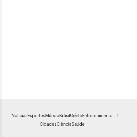
Notícias
Esportes
Mundo
Brasil
Gente
Entretenimento
Cidades
Ciência
Saúde