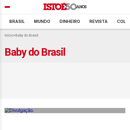
BRASIL
MUNDO
DINHEIRO
REVISTA
COLU
Início
>
Baby do Brasil
Baby do Brasil
Baby do Brasil lança novo
álbum e conecta sua
trajetória histórica à fé
cristã