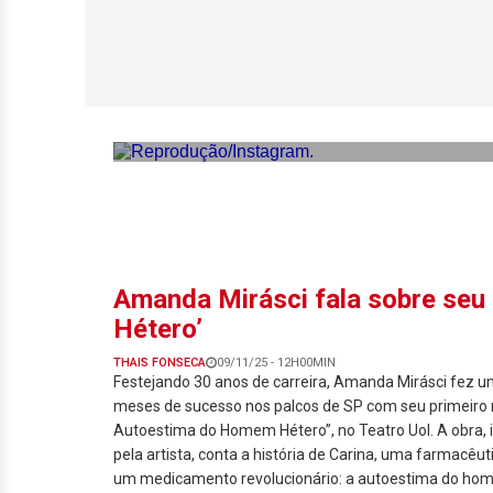
Viih Tube aposta
lança linha de fr
Amanda Mirásci fala sobre se
Hétero’
THAIS FONSECA
09/11/25 - 12H00MIN
Festejando 30 anos de carreira, Amanda Mirásci fez 
meses de sucesso nos palcos de SP com seu primeiro
Autoestima do Homem Hétero”, no Teatro Uol. A obra, i
pela artista, conta a história de Carina, uma farmacêu
um medicamento revolucionário: a autoestima do ho