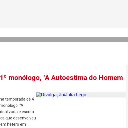
 na beleza como ferramenta 
agrâncias
u 1º monólogo, ‘A Autoestima do Homem
uma temporada de 4
 monólogo, “A
dealizada e escrita
tica que desenvolveu
mem hétero em