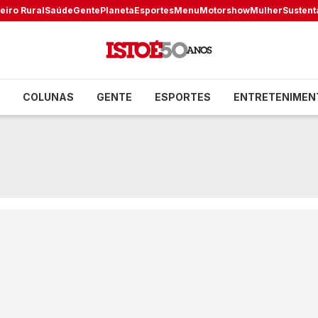
eiro Rural
Saúde
Gente
Planeta
Esportes
Menu
Motorshow
Mulher
Sustent
COLUNAS
GENTE
ESPORTES
ENTRETENIMEN