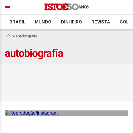
BRASIL
MUNDO
DINHEIRO
REVISTA
COLU
Início
>
autobiografia
autobiografia
Luana Piovani lança
autobiografia e promete
não poupar ninguém