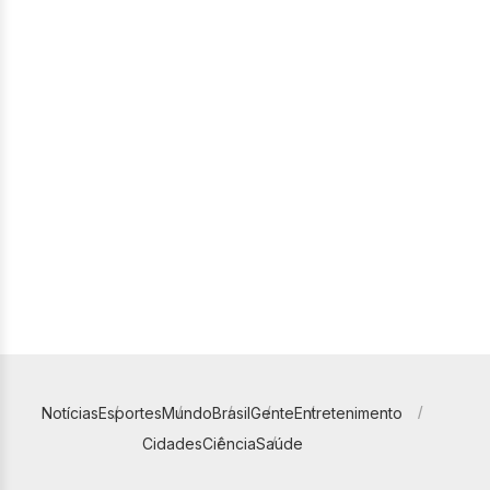
Notícias
Esportes
Mundo
Brasil
Gente
Entretenimento
Cidades
Ciência
Saúde