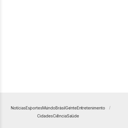
Notícias
Esportes
Mundo
Brasil
Gente
Entretenimento
Cidades
Ciência
Saúde