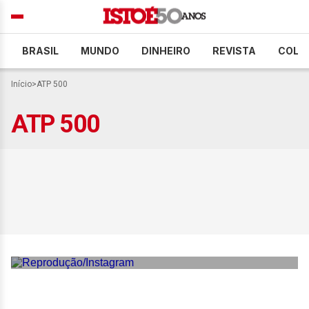
BRASIL
MUNDO
DINHEIRO
REVISTA
COLU
Início
>
ATP 500
ATP 500
Fonseca volta a vencer
Rinderknech e avança às
quartas do ATP 500 de
Munique