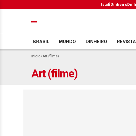
IstoÉ
Dinheiro
Dinh
BRASIL
MUNDO
DINHEIRO
REVISTA
Início
>
Art (filme)
Art (filme)