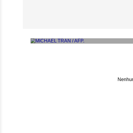
‘Art’: Wagner Mo
Meirelles
Nenhum