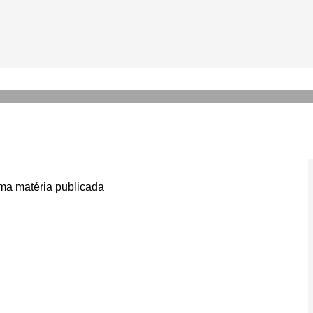
ura estará em novo filme de
a matéria publicada