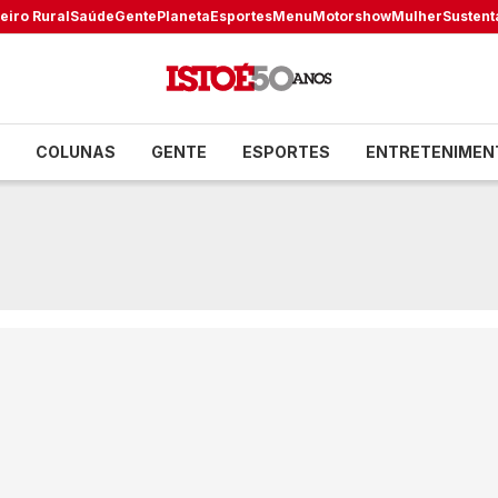
eiro Rural
Saúde
Gente
Planeta
Esportes
Menu
Motorshow
Mulher
Sustent
COLUNAS
GENTE
ESPORTES
ENTRETENIMEN