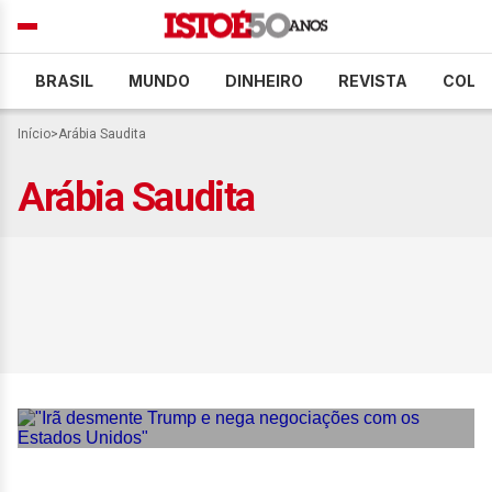
BRASIL
MUNDO
DINHEIRO
REVISTA
COLU
Início
>
Arábia Saudita
Arábia Saudita
“Irã desmente Trump e
nega negociações com os
Estados Unidos”