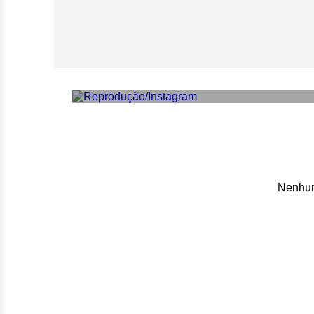
Conexão entre Me
de ‘O Diabo Veste
Nenhum