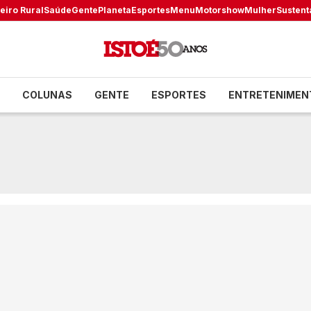
eiro Rural
Saúde
Gente
Planeta
Esportes
Menu
Motorshow
Mulher
Sustent
COLUNAS
GENTE
ESPORTES
ENTRETENIMEN