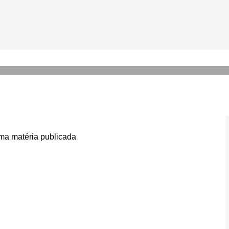
ryl Streep e Anna Wintour v
 Prada’
a matéria publicada