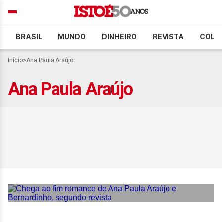
BRASIL
MUNDO
DINHEIRO
REVISTA
COLU
Início
>
Ana Paula Araújo
Ana Paula Araújo
Chega ao fim romance de
Ana Paula Araújo e
Bernardinho, segundo
revista