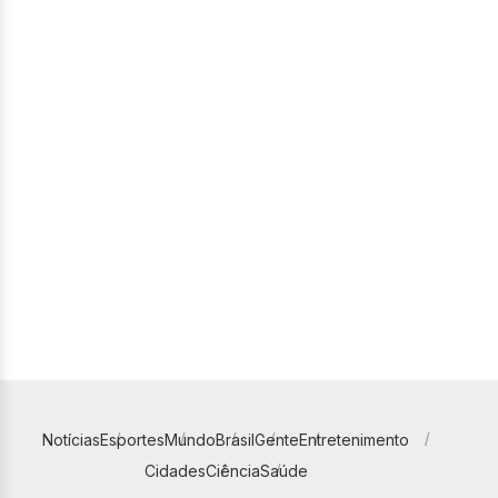
Notícias
Esportes
Mundo
Brasil
Gente
Entretenimento
Cidades
Ciência
Saúde