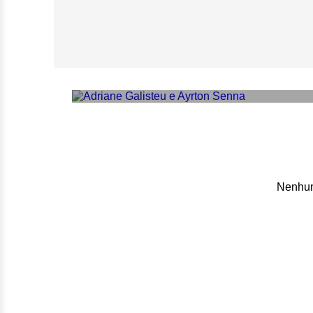
Adriane Galisteu
Ayrton Senna
Nenhum