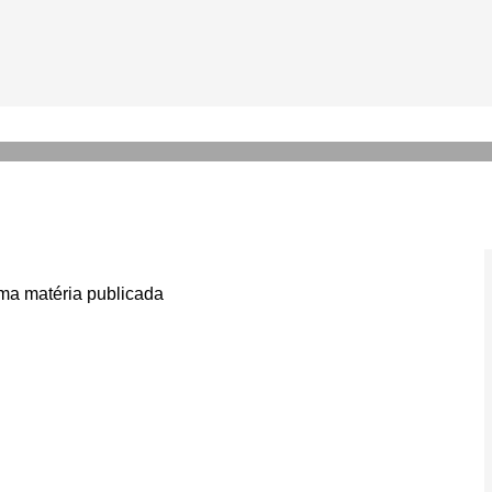
 explica por que produziu d
a matéria publicada