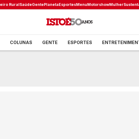
eiro Rural
Saúde
Gente
Planeta
Esportes
Menu
Motorshow
Mulher
Sustent
COLUNAS
GENTE
ESPORTES
ENTRETENIMEN