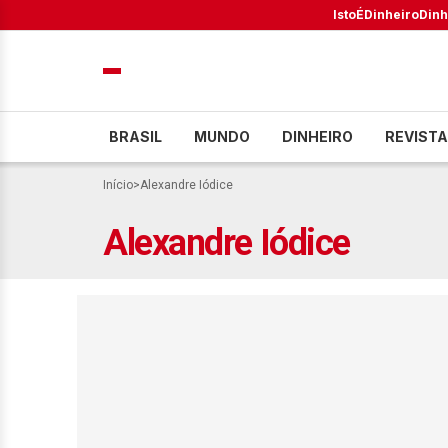
IstoÉ
Dinheiro
Dinh
BRASIL
MUNDO
DINHEIRO
REVISTA
Início
>
Alexandre Iódice
Alexandre Iódice