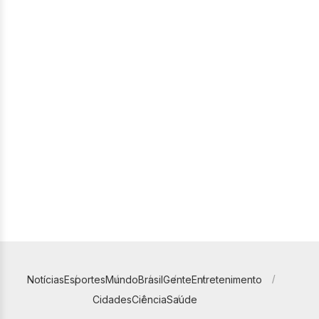
Notícias
Esportes
Mundo
Brasil
Gente
Entretenimento
Cidades
Ciência
Saúde