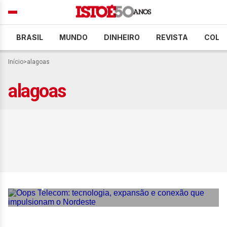
BRASIL
MUNDO
DINHEIRO
REVISTA
COLU
Início
>
alagoas
alagoas
Oops Telecom: tecnologia,
expansão e conexão que
impulsionam o Nordeste