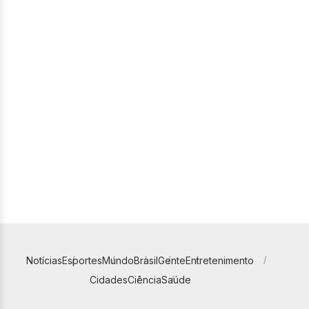
Notícias
Esportes
Mundo
Brasil
Gente
Entretenimento
Cidades
Ciência
Saúde