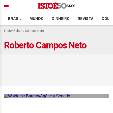
BRASIL
MUNDO
DINHEIRO
REVISTA
COLU
Início
>
Roberto Campos Neto
Roberto Campos Neto
Senadores garantem
prorrogação da CPI do
Crime Organizado