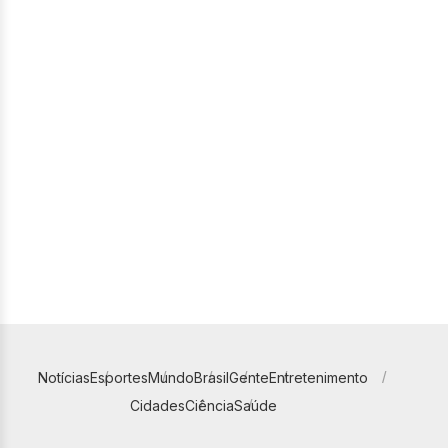
Notícias
Esportes
Mundo
Brasil
Gente
Entretenimento
Cidades
Ciência
Saúde