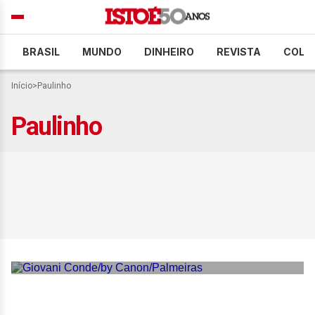
BRASIL
MUNDO
DINHEIRO
REVISTA
COLU
Início
>
Paulinho
Paulinho
Paulinho retorna aos
gramados após grave
lesão no Palmeiras e faz
promessa