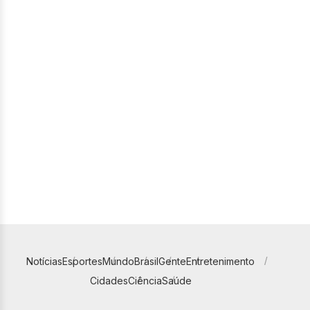
Notícias
Esportes
Mundo
Brasil
Gente
Entretenimento
Cidades
Ciência
Saúde