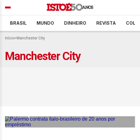
BRASIL
MUNDO
DINHEIRO
REVISTA
COLU
Início
>
Manchester City
Manchester City
Palermo contrata ítalo-
brasileiro de 20 anos por
empréstimo