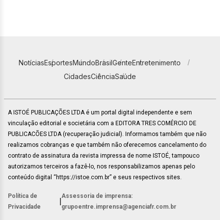
Notícias
Esportes
Mundo
Brasil
Gente
Entretenimento
Cidades
Ciência
Saúde
A ISTOÉ PUBLICAÇÕES LTDA é um portal digital independente e sem
vinculação editorial e societária com a EDITORA TRES COMÉRCIO DE
PUBLICACÕES LTDA (recuperação judicial). Informamos também que não
realizamos cobranças e que também não oferecemos cancelamento do
contrato de assinatura da revista impressa de nome ISTOÉ, tampouco
autorizamos terceiros a fazê-lo, nos responsabilizamos apenas pelo
conteúdo digital “https://istoe.com.br” e seus respectivos sites.
Política de
Assessoria de imprensa:
|
Privacidade
grupoentre.imprensa@agenciafr.com.br