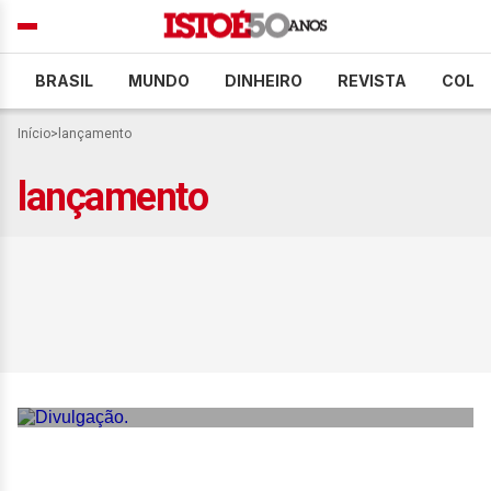
BRASIL
MUNDO
DINHEIRO
REVISTA
COLU
Início
>
lançamento
lançamento
Grazi Massafera reúne
influencers em lançamento
de linha de beleza, no Rio