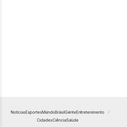
Notícias
Esportes
Mundo
Brasil
Gente
Entretenimento
Cidades
Ciência
Saúde