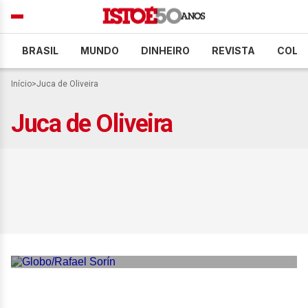
BRASIL
MUNDO
DINHEIRO
REVISTA
COLU
Início
>
Juca de Oliveira
Juca de Oliveira
Corpo de Juca de Oliveira é
enterrado em São Paulo