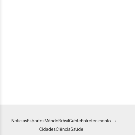
Notícias
Esportes
Mundo
Brasil
Gente
Entretenimento
Cidades
Ciência
Saúde