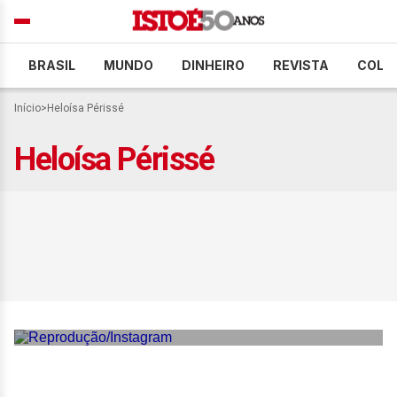
BRASIL
MUNDO
DINHEIRO
REVISTA
COLU
Início
>
Heloísa Périssé
Heloísa Périssé
Heloísa Périssé posa ao
lado da namorada em festa
de Walcyr Carrasco