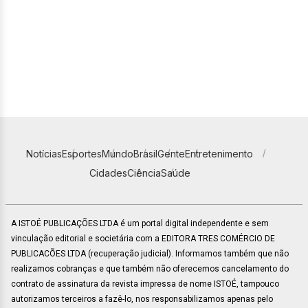
Notícias
Esportes
Mundo
Brasil
Gente
Entretenimento
Cidades
Ciência
Saúde
A ISTOÉ PUBLICAÇÕES LTDA é um portal digital independente e sem
vinculação editorial e societária com a EDITORA TRES COMÉRCIO DE
PUBLICACÕES LTDA (recuperação judicial). Informamos também que não
realizamos cobranças e que também não oferecemos cancelamento do
contrato de assinatura da revista impressa de nome ISTOÉ, tampouco
autorizamos terceiros a fazê-lo, nos responsabilizamos apenas pelo