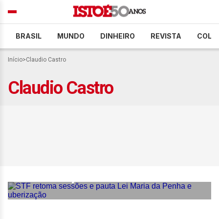
BRASIL
MUNDO
DINHEIRO
REVISTA
COLU
Início
>
Claudio Castro
Claudio Castro
STF retoma sessões e
pauta Lei Maria da Penha e
uberização