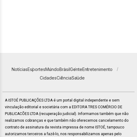
Notícias
Esportes
Mundo
Brasil
Gente
Entretenimento
Cidades
Ciência
Saúde
A ISTOÉ PUBLICAÇÕES LTDA é um portal digital independente e sem
vinculação editorial e societária com a EDITORA TRES COMÉRCIO DE
PUBLICACÕES LTDA (recuperação judicial). Informamos também que não
realizamos cobranças e que também não oferecemos cancelamento do
contrato de assinatura da revista impressa de nome ISTOÉ, tampouco
autorizamos terceiros a fazê-lo, nos responsabilizamos apenas pelo