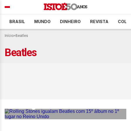
BRASIL
MUNDO
DINHEIRO
REVISTA
COLU
Início
>
Beatles
Beatles
Rolling Stones igualam
Beatles com 15º álbum no
1º lugar no Reino Unido