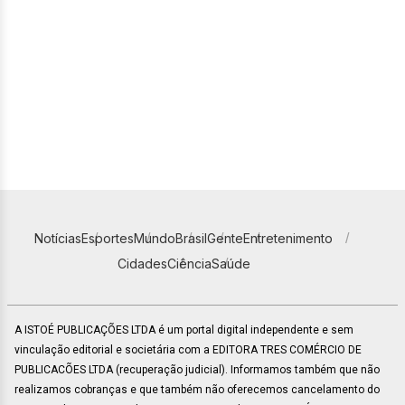
Notícias
Esportes
Mundo
Brasil
Gente
Entretenimento
Cidades
Ciência
Saúde
A ISTOÉ PUBLICAÇÕES LTDA é um portal digital independente e sem
vinculação editorial e societária com a EDITORA TRES COMÉRCIO DE
PUBLICACÕES LTDA (recuperação judicial). Informamos também que não
realizamos cobranças e que também não oferecemos cancelamento do