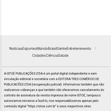
Notícias
Esportes
Mundo
Brasil
Gente
Entretenimento
Cidades
Ciência
Saúde
A ISTOÉ PUBLICAÇÕES LTDA é um portal digital independente e sem
vinculação editorial e societária com a EDITORA TRES COMÉRCIO DE
PUBLICACÕES LTDA (recuperação judicial). Informamos também que não
realizamos cobranças e que também não oferecemos cancelamento do
contrato de assinatura da revista impressa de nome ISTOÉ, tampouco
autorizamos terceiros a fazê-lo, nos responsabilizamos apenas pelo
conteúdo digital “https://istoe.com.br” e seus respectivos sites.