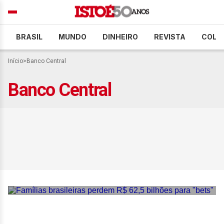
BRASIL
MUNDO
DINHEIRO
REVISTA
COLU
Início
>
Banco Central
Banco Central
Famílias brasileiras
perdem R$ 62,5 bilhões
para “bets”