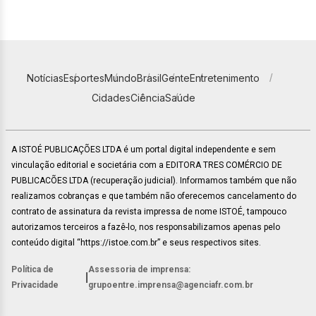
Notícias
Esportes
Mundo
Brasil
Gente
Entretenimento
Cidades
Ciência
Saúde
A ISTOÉ PUBLICAÇÕES LTDA é um portal digital independente e sem
vinculação editorial e societária com a EDITORA TRES COMÉRCIO DE
PUBLICACÕES LTDA (recuperação judicial). Informamos também que não
realizamos cobranças e que também não oferecemos cancelamento do
contrato de assinatura da revista impressa de nome ISTOÉ, tampouco
autorizamos terceiros a fazê-lo, nos responsabilizamos apenas pelo
conteúdo digital “https://istoe.com.br” e seus respectivos sites.
Política de
Assessoria de imprensa:
|
Privacidade
grupoentre.imprensa@agenciafr.com.br