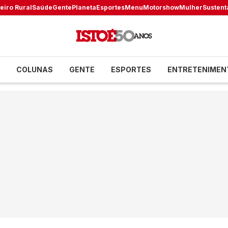
eiro Rural
Saúde
Gente
Planeta
Esportes
Menu
Motorshow
Mulher
Sustent
COLUNAS
GENTE
ESPORTES
ENTRETENIMEN