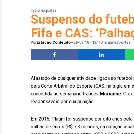
Início
>
Esportes
Suspenso do futebo
Fifa e CAS: ‘Palha
Por
Estadão Conteúdo
29/03/18 - 13h10min
Em
Esportes
Afastado de qualquer atividade ligada ao futebo
pela Corte Arbitral do Esporte (CAS, na sigla em i
concedida ao semanário francês
Marianne
. O e
responsáveis por sua punição.
Em 2015, Platini foi suspenso por oito anos pel
milhão de euros (R$ 7,3 milhões, na cotação atua