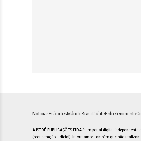
Notícias
Esportes
Mundo
Brasil
Gente
Entretenimento
C
A ISTOÉ PUBLICAÇÕES LTDA é um portal digital independente
(recuperação judicial). Informamos também que não realiza