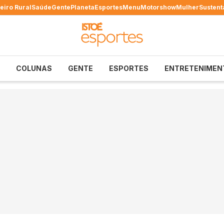
eiro Rural
Saúde
Gente
Planeta
Esportes
Menu
Motorshow
Mulher
Sustent
COLUNAS
GENTE
ESPORTES
ENTRETENIMEN