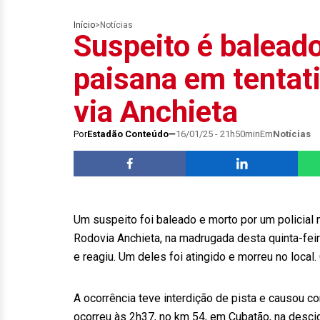
Início
>
Notícias
Suspeito é balead
paisana em tentati
via Anchieta
Por
Estadão Conteúdo
16/01/25 - 21h50min
Em
Notícias
Um suspeito foi baleado e morto por um policial m
Rodovia Anchieta, na madrugada desta quinta-feir
e reagiu. Um deles foi atingido e morreu no local.
A ocorrência teve interdição de pista e causou 
ocorreu às 2h37, no km 54, em Cubatão, na descid