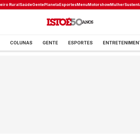
eiro Rural
Saúde
Gente
Planeta
Esportes
Menu
Motorshow
Mulher
Sustent
COLUNAS
GENTE
ESPORTES
ENTRETENIMEN